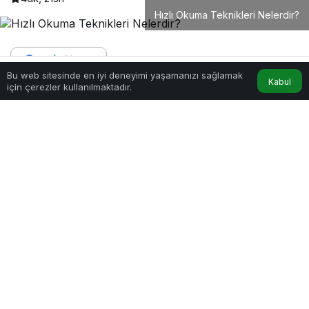
Hızlı Okuma Teknikleri Nelerdir?
Bu web sitesinde en iyi deneyimi yaşamanızı sağlamak
Kabul
Anasayfa
Akış
Hesabım
için çerezler kullanılmaktadır.
PAYLAŞ
Hızlı okuma teknikleri nelerdir sorusu, özellikle
yoğun bilgi akışı içinde zamanı daha verimli
kullanmak isteyenler tarafından sıkça araştırılır.
Günümüzde akademik çalışmalar, iş dünyası ve
kişisel gelişim alanlarında hızlı ve etkili okuma
büyük avantaj sağlar. Doğru teknikler
uygulandığında hem okuma süresi kısalır hem de
anlama oranı belirgin şekilde artar.
İçindekiler