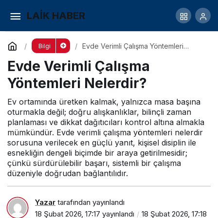
Hızlı Okuma Teknikleri Nelerdir?
LAİK HABER
Yorum Yap
Paylaş
Evde Verimli Çalışma Yöntemleri
Bilgi
Nelerdir?
Evde Verimli Çalışma
Yöntemleri Nelerdir?
Ev ortamında üretken kalmak, yalnızca masa başına
oturmakla değil; doğru alışkanlıklar, bilinçli zaman
planlaması ve dikkat dağıtıcıları kontrol altına almakla
mümkündür. Evde verimli çalışma yöntemleri nelerdir
sorusuna verilecek en güçlü yanıt, kişisel disiplin ile
esnekliğin dengeli biçimde bir araya getirilmesidir;
çünkü sürdürülebilir başarı, sistemli bir çalışma
düzeniyle doğrudan bağlantılıdır.
Yazar
tarafından yayınlandı
18 Şubat 2026, 17:17
yayınlandı
18 Şubat 2026, 17:18