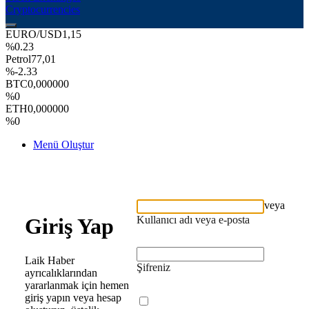
Cryptocurrencies
EURO/USD
1,15
%0.23
Petrol
77,01
%-2.33
BTC
0,000000
%0
ETH
0,000000
%0
Menü Oluştur
veya
Kullanıcı adı veya e-posta
Giriş Yap
Laik Haber
Şifreniz
ayrıcalıklarından
yararlanmak için hemen
giriş yapın veya hesap