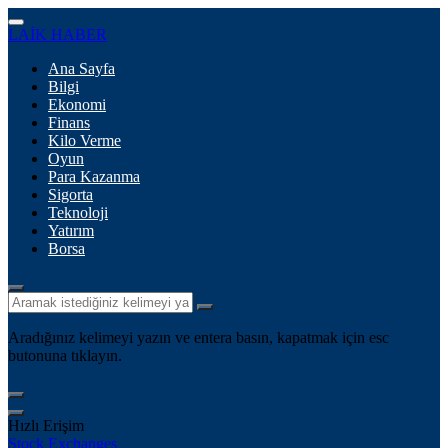
LAİK HABER
Ana Sayfa
Bilgi
Ekonomi
Finans
Kilo Verme
Oyun
Para Kazanma
Sigorta
Teknoloji
Yatırım
Borsa
Aradığınız kelimeyi yazın ve entera basın, kapatmak için esc
butonuna tıklayın.
Hızlı Erişim
Stock Exchanges