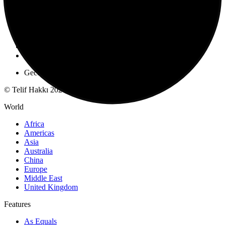
Kilo Verme
Oyun
Para Kazanma
Sigorta
Teknoloji
Yatırım
Borsa
Gece Modu
© Telif Hakkı 2026, Tüm Hakları Saklıdır
World
Africa
Americas
Asia
Australia
China
Europe
Middle East
United Kingdom
Features
As Equals