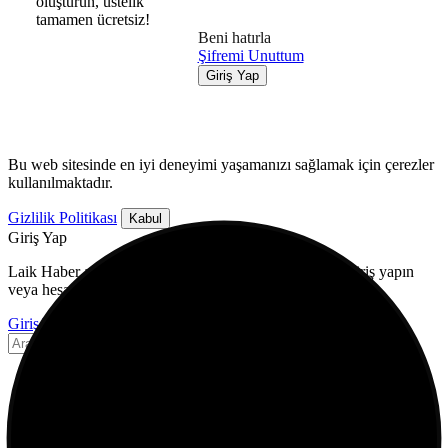
oluşturun, üstelik
tamamen ücretsiz!
Beni hatırla
Şifremi Unuttum
Giriş Yap
Bu web sitesinde en iyi deneyimi yaşamanızı sağlamak için çerezler
kullanılmaktadır.
Gizlilik Politikası
Kabul
Giriş Yap
Laik Haber ayrıcalıklarından yararlanmak için hemen giriş yapın
veya hesap oluşturun, üstelik tamamen ücretsiz!
Giriş Yap
Ana Sayfa
Bilgi
Ekonomi
Finans